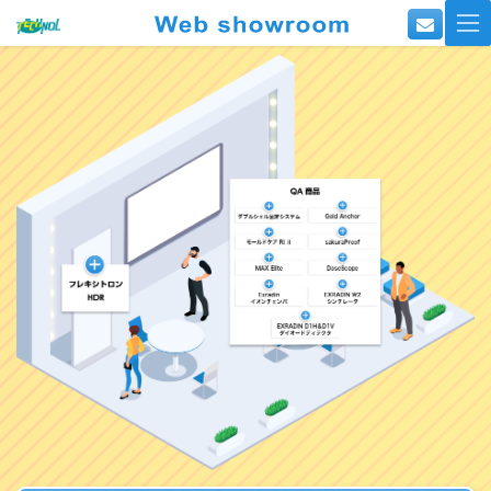
コ
ナ
ン
ビ
テ
ゲ
ン
ー
ツ
シ
へ
ョ
ス
ン
キ
に
ッ
移
プ
動