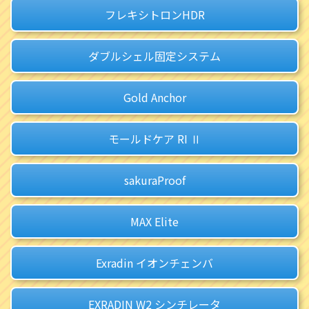
フレキシトロンHDR
ダブルシェル固定システム
Gold Anchor
モールドケア RI Ⅱ
sakuraProof
MAX Elite
Exradin イオンチェンバ
EXRADIN W2 シンチレータ