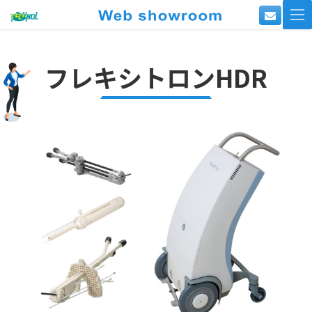
コ
ナ
ン
ビ
テ
ゲ
ン
ー
フレキシトロンHDR
ツ
シ
へ
ョ
ス
ン
キ
に
ッ
移
プ
動