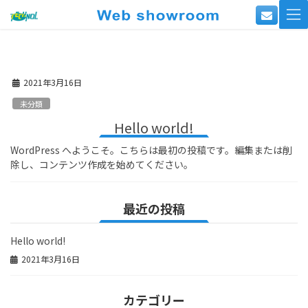
コ
ナ
ン
ビ
テ
ゲ
ン
ー
2021年3月16日
ツ
シ
へ
ョ
未分類
ス
ン
Hello world!
キ
に
WordPress へようこそ。こちらは最初の投稿です。編集または削
ッ
移
除し、コンテンツ作成を始めてください。
プ
動
最近の投稿
Hello world!
2021年3月16日
カテゴリー